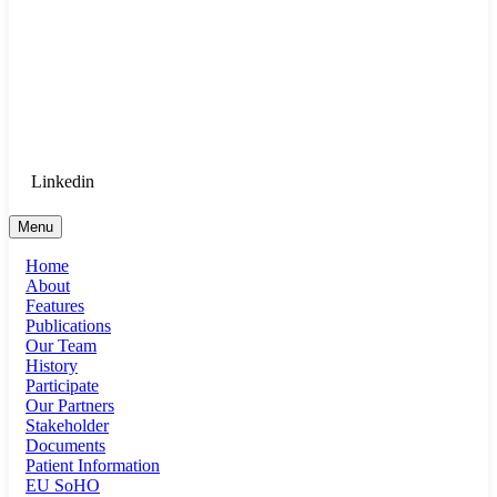
Goethe University Frankfurt - Department
of Anaesthesiology, Intensive Care
Medicine, and Pain Therapy
Login for Medical Staff
Linkedin
Menu
Home
About
Features
Publications
Our Team
History
Participate
Our Partners
Stakeholder
Documents
Patient Information
EU SoHO