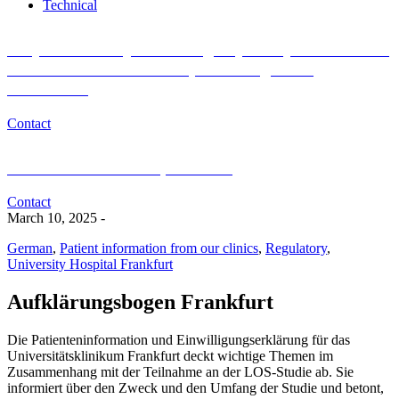
Technical
Do you want to join the Registry Study for Research
of Blood Donor and Recipient Long-Term
Outcomes?
Contact
Medical or scientific questions?
Contact
March 10, 2025
-
German
,
Patient information from our clinics
,
Regulatory
,
University Hospital Frankfurt
Aufklärungsbogen Frankfurt
Die Patienteninformation und Einwilligungserklärung für das
Universitätsklinikum Frankfurt deckt wichtige Themen im
Zusammenhang mit der Teilnahme an der LOS-Studie ab. Sie
informiert über den Zweck und den Umfang der Studie und betont,