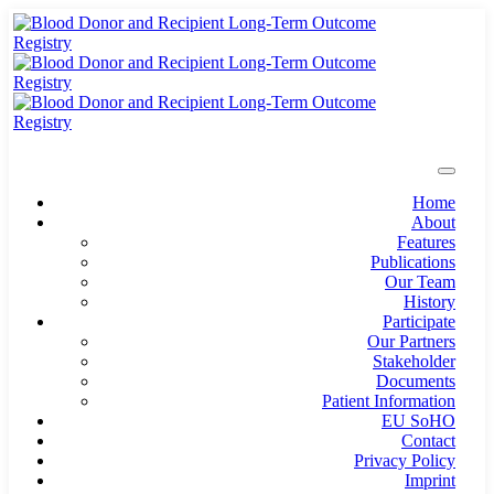
Home
About
Features
Publications
Our Team
History
Participate
Our Partners
Stakeholder
Documents
Patient Information
EU SoHO
Contact
Privacy Policy
Imprint