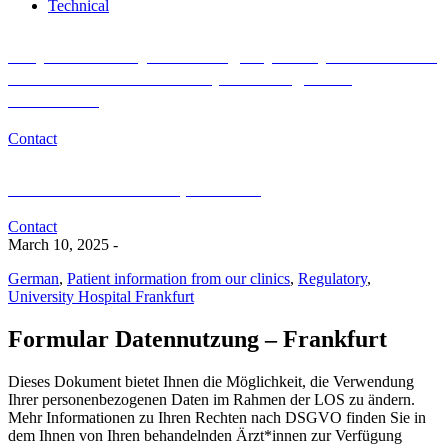
Technical
Do you want to join the Registry Study for Research
of Blood Donor and Recipient Long-Term
Outcomes?
Contact
Medical or scientific questions?
Contact
March 10, 2025
-
German
,
Patient information from our clinics
,
Regulatory
,
University Hospital Frankfurt
Formular Datennutzung – Frankfurt
Dieses Dokument bietet Ihnen die Möglichkeit, die Verwendung
Ihrer personenbezogenen Daten im Rahmen der LOS zu ändern.
Mehr Informationen zu Ihren Rechten nach DSGVO finden Sie in
dem Ihnen von Ihren behandelnden Ärzt*innen zur Verfügung