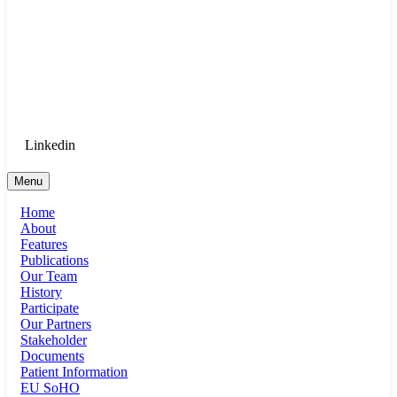
Goethe University Frankfurt - Department
of Anaesthesiology, Intensive Care
Medicine, and Pain Therapy
Login for Medical Staff
Linkedin
Menu
Home
About
Features
Publications
Our Team
History
Participate
Our Partners
Stakeholder
Documents
Patient Information
EU SoHO