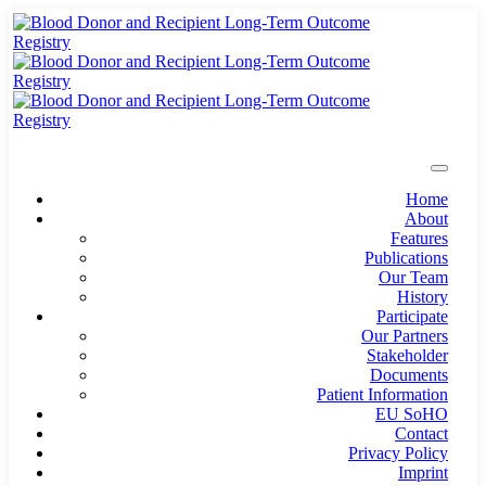
Home
About
Features
Publications
Our Team
History
Participate
Our Partners
Stakeholder
Documents
Patient Information
EU SoHO
Contact
Privacy Policy
Imprint